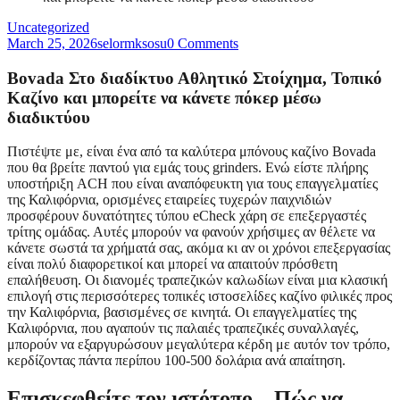
Uncategorized
March 25, 2026
selormksosu
0 Comments
Bovada Στο διαδίκτυο Αθλητικό Στοίχημα, Τοπικό
Καζίνο και μπορείτε να κάνετε πόκερ μέσω
διαδικτύου
Πιστέψτε με, είναι ένα από τα καλύτερα μπόνους καζίνο Bovada
που θα βρείτε παντού για εμάς τους grinders. Ενώ είστε πλήρης
υποστήριξη ACH που είναι αναπόφευκτη για τους επαγγελματίες
της Καλιφόρνια, ορισμένες εταιρείες τυχερών παιχνιδιών
προσφέρουν δυνατότητες τύπου eCheck χάρη σε επεξεργαστές
τρίτης ομάδας. Αυτές μπορούν να φανούν χρήσιμες αν θέλετε να
κάνετε σωστά τα χρήματά σας, ακόμα κι αν οι χρόνοι επεξεργασίας
είναι πολύ διαφορετικοί και μπορεί να απαιτούν πρόσθετη
επαλήθευση.
Οι διανομές τραπεζικών καλωδίων είναι μια κλασική
επιλογή στις περισσότερες τοπικές ιστοσελίδες καζίνο φιλικές προς
την Καλιφόρνια, βασισμένες σε κινητά. Οι επαγγελματίες της
Καλιφόρνια, που αγαπούν τις παλαιές τραπεζικές συναλλαγές,
μπορούν να εξαργυρώσουν μεγαλύτερα κέρδη με αυτόν τον τρόπο,
κερδίζοντας πάντα περίπου 100-500 δολάρια ανά απαίτηση.
Επισκεφθείτε τον ιστότοπο – Πώς να