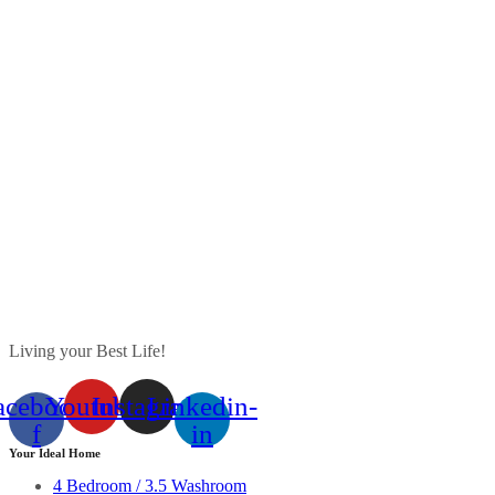
Living your Best Life!
acebook-
Youtube
Instagram
Linkedin-
f
in
Your Ideal Home
4 Bedroom / 3.5 Washroom