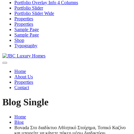
Portfolio Overlay Info 4 Columns
Portfolio Slider
Portfolio Slider Wide
Properties
Properties
Sample Page
Sample Page
Shop
Typography
Home
About Us
Properties
Contact
Blog Single
Home
Blog
Bovada Στο διαδίκτυο Αθλητικό Στοίχημα, Τοπικό Καζίνο
και μπορείτε να κάνετε πόκερ μέσω διαδικτύου