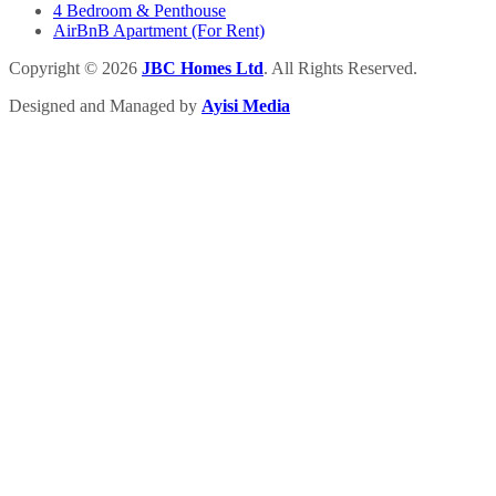
4 Bedroom & Penthouse
AirBnB Apartment (For Rent)
Copyright © 2026
J
BC
Homes Ltd
. All Rights Reserved.
Designed and Managed by
Ayisi Media