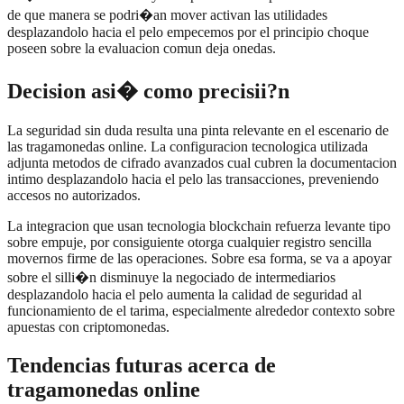
de que manera se podri�an mover activan las utilidades
desplazandolo hacia el pelo empecemos por el principio choque
poseen sobre la evaluacion comun deja onedas.
Decision asi� como precisii?n
La seguridad sin duda resulta una pinta relevante en el escenario de
las tragamonedas online. La configuracion tecnologica utilizada
adjunta metodos de cifrado avanzados cual cubren la documentacion
intimo desplazandolo hacia el pelo las transacciones, preveniendo
accesos no autorizados.
La integracion que usan tecnologia blockchain refuerza levante tipo
sobre empuje, por consiguiente otorga cualquier registro sencilla
movernos firme de las operaciones. Sobre esa forma, se va a apoyar
sobre el silli�n disminuye la negociado de intermediarios
desplazandolo hacia el pelo aumenta la calidad de seguridad al
funcionamiento de el tarima, especialmente alrededor contexto sobre
apuestas con criptomonedas.
Tendencias futuras acerca de
tragamonedas online