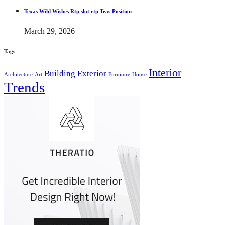
Texas Wild Wishes Rtp slot rtp Teas Position
March 29, 2026
Tags
Interior
Building
Exterior
Architecture
Art
Furniture
House
Trends