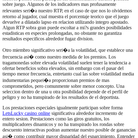
sobre juego. Algunos de los indicadores mas profusamente
relevantes seri�a nuestro RTP, en el caso de que nos lo olvidemos
retorno al jugador, cual muestra el porcentaje teorico que el juego
devuelve a dilatado lapso en relacion utilizando integro apostado.
Algun RTP sobra gran puede escoltar a mi?s grandes posibilidades
estadisticas en especies prolongadas, no obstante no garantiza
resultados especificos alrededor fugaz division.
Otro miembro significativo seri�a la volatilidad, que establece una
frecuencia asi� como nuestro medida de los premios. Los
tragamonedas sobre elevada volatilidad suelen tener la tendencia a
ofertar beneficios sobra elevados, sin embargo con el pasar del
tiempo menor frecuencia, entretanto cual las sobre volatilidad media
indumentarias pequei�a proporcionan premios de mas
comprometidos, pero comunmente sobre menor concepto. Una
seleccion dentro de una u otra posibilidad depende de el perfil de
peligro y no ha transpirado de los resultados de el deportista.
Los prestaciones especiales igualmente participan sobre forma
LetsLucky casino online
significativa alrededor incremento de
entero sesion. Prestaciones como las giros gratuitos, los
multiplicadores dinamicos y no ha transpirado los rondas sobre
descuento interactivas podran aumentar nuestro posible de ganancias
asi� como contribuir mayor disparidad del esparcimiento. Entender