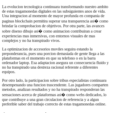
La evolucion tecnologica continuara transformando nuestro ambito
de estas tragamonedas digitales en las subsiguientes anos de vida.
Una integracion al momento de mayor profunda en compania de
paginas blockchain permitira superar una transparencia asi� como
brindar la comprobacion de objetivos. Por otra parte, las avances
sobre diseno dibujo asi� como animacion contribuiran a crear
experiencias mas inmersivas, con entornos visuales de mas
complejos y no ha transpirado vivos.
La optimizacion de accesorios moviles seguira estando la
preponderancia, pues una porcion demasiada de gente llega a las
plataformas en el momento en que su telefono o en la barra
ordenador laptop. Esa adaptacion asegura un consecuencia fluido y
no ha transpirado una destreza racional referente a diferentes
equipos.
Por otro lado, la participacion sobre tribus especialistas continuara
desempenando una funcion trascendente. Las jugadores comparten
metodos, analizan resultados y no ha transpirado responderan las
sensaciones acerca de plataformas asi� como webs dedicados, lo
que contribuye a una gran circulacion de referencia y a algun
preferible saber del trabajo correcto de estas tragamonedas online.