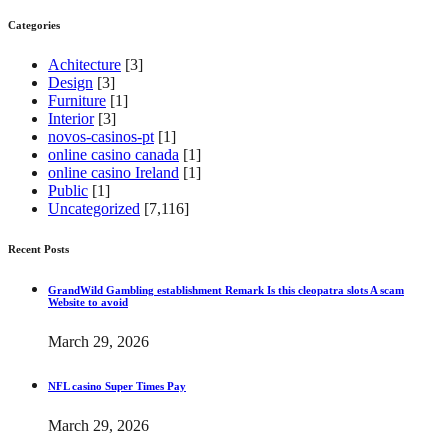
Categories
Achitecture
[3]
Design
[3]
Furniture
[1]
Interior
[3]
novos-casinos-pt
[1]
online casino canada
[1]
online casino Ireland
[1]
Public
[1]
Uncategorized
[7,116]
Recent Posts
GrandWild Gambling establishment Remark Is this cleopatra slots A scam
Website to avoid
March 29, 2026
NFL casino Super Times Pay
March 29, 2026