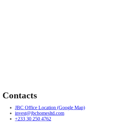
Contacts
JBC Office Location (Google Map)
invest@jbchomesltd.com
+233 30 250 4762