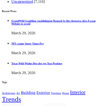
Uncategorized
[7,116]
Recent Posts
GrandWild Gambling establishment Remark Is this cleopatra slots A scam
Website to avoid
March 29, 2026
NFL casino Super Times Pay
March 29, 2026
Texas Wild Wishes Rtp slot rtp Teas Position
March 29, 2026
Tags
Interior
Building
Exterior
Architecture
Art
Furniture
House
Trends