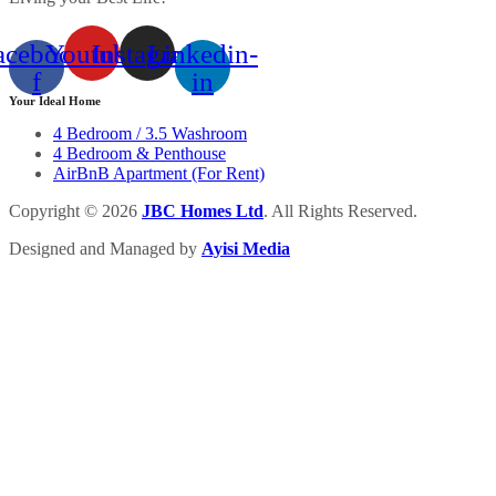
acebook-
Youtube
Instagram
Linkedin-
f
in
Your Ideal Home
4 Bedroom / 3.5 Washroom
4 Bedroom & Penthouse
AirBnB Apartment (For Rent)
Copyright © 2026
J
BC
Homes Ltd
. All Rights Reserved.
Designed and Managed by
Ayisi Media