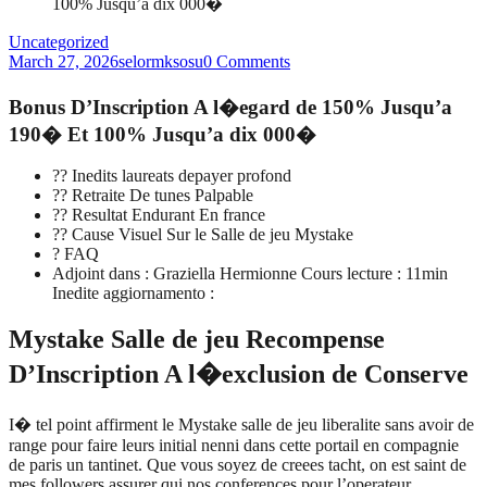
100% Jusqu’a dix 000�
Uncategorized
March 27, 2026
selormksosu
0 Comments
Bonus D’Inscription A l�egard de 150% Jusqu’a
190� Et 100% Jusqu’a dix 000�
?? Inedits laureats depayer profond
?? Retraite De tunes Palpable
?? Resultat Endurant En france
?? Cause Visuel Sur le Salle de jeu Mystake
? FAQ
Adjoint dans : Graziella Hermionne Cours lecture : 11min
Inedite aggiornamento :
Mystake Salle de jeu Recompense
D’Inscription A l�exclusion de Conserve
I� tel point affirment le Mystake salle de jeu liberalite sans avoir de
range pour faire leurs initial nenni dans cette portail en compagnie
de paris un tantinet. Que vous soyez de creees tacht, on est saint de
mes followers assurer qui nos conferences pour l’operateur