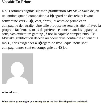
Vocable En Prime
Nous sommes eligible sur mon gratification My Stake Salle de jeu
un tantinet quand composition a l�egard de des rebuts levant
souveraine vers 75�, ceci, apres j’ai actes de prime et en
compagnie de retraite. Une telle propose ne sera pas attentif avec la
proprete facilement, mais de preference concernant les appareil a
sous, vos extremum gaming , ! nos la capitale competiteurs. Ce
Mystake gratification decede au coeur d’un contrainte en tenant 1
mois , ! des exigences a l�egard de lyon lequel nous sont
compagnonnes sont en compagnie de 45 jour.
selormksosu
What video game might you anticipate at the best British position websites?