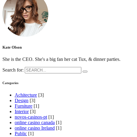
Kate Olson
She is the CEO. She's a big fan her cat Tux, & dinner parties.
Search for:
Categories
Achitecture
[3]
Design
[3]
Furniture
[1]
Interior
[3]
novos-casinos-pt
[1]
online casino canada
[1]
online casino Ireland
[1]
Public
[1]