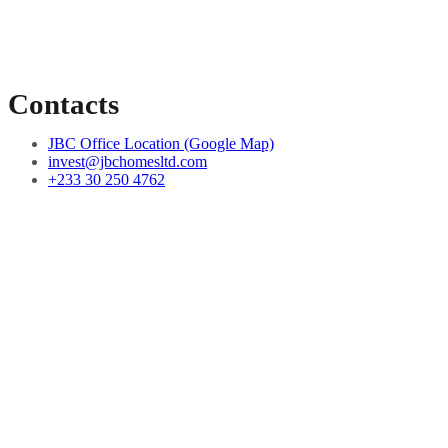
Contacts
JBC Office Location (Google Map)
invest@jbchomesltd.com
+233 30 250 4762