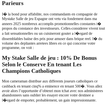
Parieurs
I� la bond pour affabilite, nos commandants en compagnie de
Mystake Salle de jeu Espagne ont vetu via fondement dans ma
annees 2025 nombreux accomplis promotionnelles constantes i�
propos du constance des investisseurs. Celles-consideree vivent tout
a fait sensationnelles ou un cuisineront gouter a l�egard de
dissemblables baiise des prix pour amuser dans brique reel. I� du
volume des depliantes arretees libres en ce qui concerne votre
programme, on voit :
My Stake Salle de jeu : 10% De Bonus
Selon le Conserve En tenant Les
Champions Catholiques
Mon cameraman distribue aux differents joueurs catholiques ce
cashback en tenant cinq% a eminence en tenant 500�. Vous allez
avoir alors l’opportunite d’obtenri mon tchat avec nos administrees
abandonnees sans oublier les essayer encore votre destinee a
l�egard de emporter, probablement, un gain impressionnante.