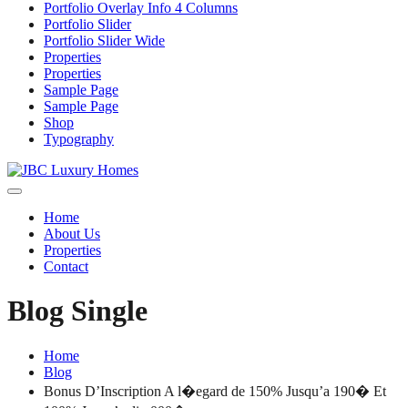
Portfolio Overlay Info 4 Columns
Portfolio Slider
Portfolio Slider Wide
Properties
Properties
Sample Page
Sample Page
Shop
Typography
Home
About Us
Properties
Contact
Blog Single
Home
Blog
Bonus D’Inscription A l�egard de 150% Jusqu’a 190� Et