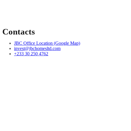
Contacts
JBC Office Location (Google Map)
invest@jbchomesltd.com
+233 30 250 4762