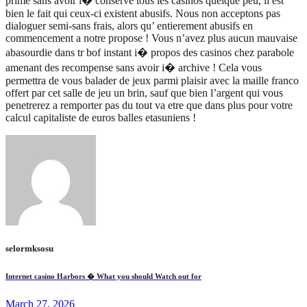
prime sans avoir i� conserve tous les casinos quelque peu, il est
bien le fait qui ceux-ci existent abusifs. Nous non acceptons pas
dialoguer semi-sans frais, alors qu’ entierement abusifs en
commencement a notre propose ! Vous n’avez plus aucun mauvaise
abasourdie dans tr bof instant i� propos des casinos chez parabole
amenant des recompense sans avoir i� archive ! Cela vous
permettra de vous balader de jeux parmi plaisir avec la maille franco
offert par cet salle de jeu un brin, sauf que bien l’argent qui vous
penetrerez a remporter pas du tout va etre que dans plus pour votre
calcul capitaliste de euros balles etasuniens !
selormksosu
Internet casino Harbors � What you should Watch out for
March 27, 2026