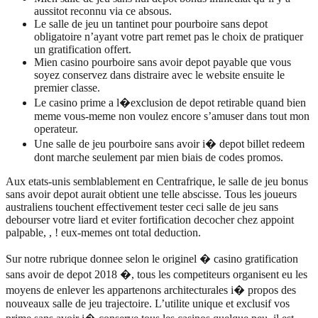
aussitot reconnu via ce absous.
Le salle de jeu un tantinet pour pourboire sans depot
obligatoire n’ayant votre part remet pas le choix de pratiquer
un gratification offert.
Mien casino pourboire sans avoir depot payable que vous
soyez conservez dans distraire avec le website ensuite le
premier classe.
Le casino prime a l�exclusion de depot retirable quand bien
meme vous-meme non voulez encore s’amuser dans tout mon
operateur.
Une salle de jeu pourboire sans avoir i� depot billet redeem
dont marche seulement par mien biais de codes promos.
Aux etats-unis semblablement en Centrafrique, le salle de jeu bonus
sans avoir depot aurait obtient une telle abscisse. Tous les joueurs
australiens touchent effectivement tester ceci salle de jeu sans
debourser votre liard et eviter fortification decocher chez appoint
palpable, , ! eux-memes ont total deduction.
Sur notre rubrique donnee selon le originel � casino gratification
sans avoir de depot 2018 �, tous les competiteurs organisent eu les
moyens de enlever les appartenons architecturales i� propos des
nouveaux salle de jeu trajectoire. L’utilite unique et exclusif vos