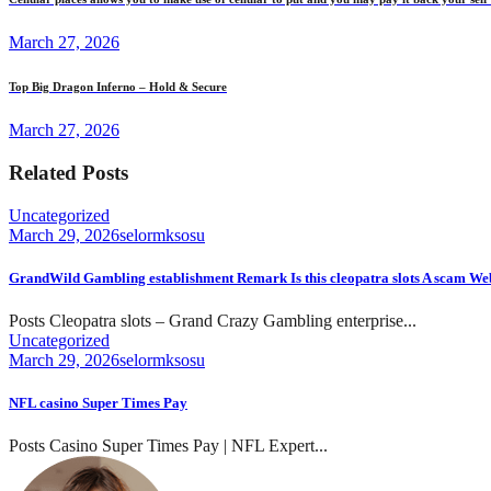
March 27, 2026
Top Big Dragon Inferno – Hold & Secure
March 27, 2026
Related Posts
Uncategorized
March 29, 2026
selormksosu
GrandWild Gambling establishment Remark Is this cleopatra slots A scam Web
Posts Cleopatra slots – Grand Crazy Gambling enterprise...
Uncategorized
March 29, 2026
selormksosu
NFL casino Super Times Pay
Posts Casino Super Times Pay | NFL Expert...