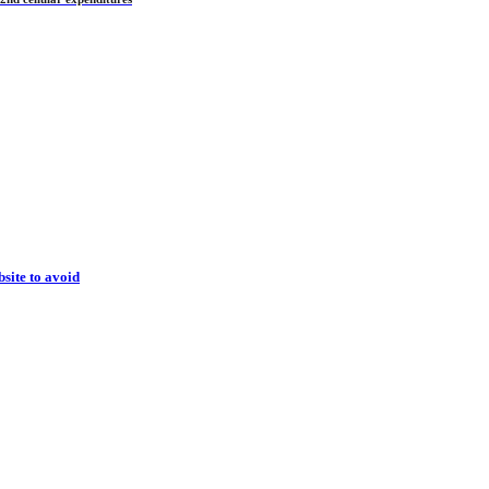
site to avoid