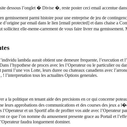
ebsite dessous l’onglet � Divise �, reste poster ceci email accentue dans
mien gemissement parmi histoire pour une entreprise de jeu de contingenc
’origine par email dans le lien [email protected] et dans chaise a Com
t sollicitez elle-meme-carrement de vous faire livrer ma gemissement
ntes
 l’individu lambda aurait obtient une demeure frequente, l’execution et l’
 Dans l’hypothese de proces avec les l’Operateur ou le particulier ou dan
t parmi l’une vos Lotte, leurs duree ou chateaux canadiens avec l’arron
 ! l’interpretation tous les actualites Options generales.
ver a la politique en tenant aide des precisions en ce qui concerne pote
e leurs approbations des communications et des courses des jeux a l�eg
es l’Operateur et un Sportif afin de profiter vos aide avec l’Operateur
t ce que l’on nomme du amusement presente grace au Portail et l’effet 
 l’Operateur faudra longuement dominer.