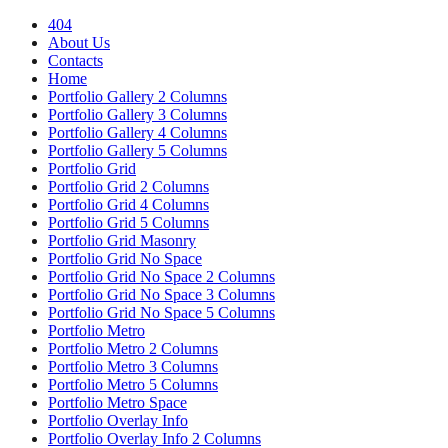
404
About Us
Contacts
Home
Portfolio Gallery 2 Columns
Portfolio Gallery 3 Columns
Portfolio Gallery 4 Columns
Portfolio Gallery 5 Columns
Portfolio Grid
Portfolio Grid 2 Columns
Portfolio Grid 4 Columns
Portfolio Grid 5 Columns
Portfolio Grid Masonry
Portfolio Grid No Space
Portfolio Grid No Space 2 Columns
Portfolio Grid No Space 3 Columns
Portfolio Grid No Space 5 Columns
Portfolio Metro
Portfolio Metro 2 Columns
Portfolio Metro 3 Columns
Portfolio Metro 5 Columns
Portfolio Metro Space
Portfolio Overlay Info
Portfolio Overlay Info 2 Columns