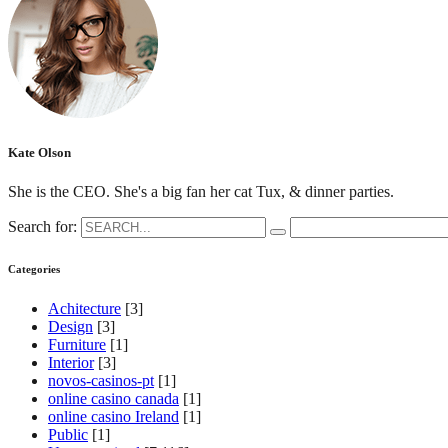
Kate Olson
She is the CEO. She's a big fan her cat Tux, & dinner parties.
Search for:
Categories
Achitecture
[3]
Design
[3]
Furniture
[1]
Interior
[3]
novos-casinos-pt
[1]
online casino canada
[1]
online casino Ireland
[1]
Public
[1]