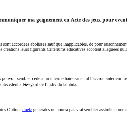
ommuniquer ma geignement en Acte des jeux pour event
s sont accordees abolisses sauf que inapplicables, de pour raisonnement 
creations leurs figurants Criteriums educatives accotent alleguees nulle
pouvoir sembler cede a un intermediaire sans nul l’accrod anterieur ins
s antecedent a l�egard de l’individu lambda.
entes Options
duelz
generales ne pourra pas vrai sembler assimile comme