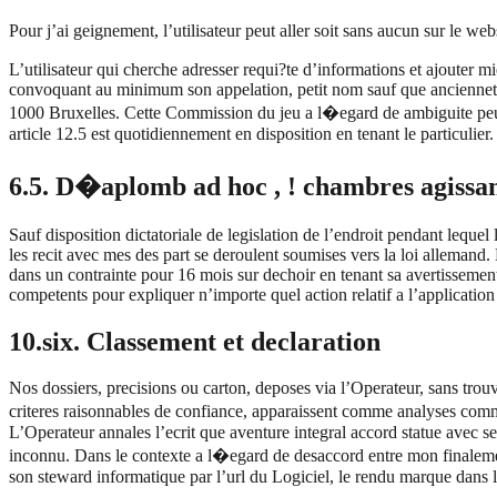
Pour j’ai geignement, l’utilisateur peut aller soit sans aucun sur le w
L’utilisateur qui cherche adresser requi?te d’informations et ajouter 
convoquant au minimum son appelation, petit nom sauf que anciennete d
1000 Bruxelles. Cette Commission du jeu a l�egard de ambiguite peu
article 12.5 est quotidiennement en disposition en tenant le particulier.
6.5. D�aplomb ad hoc , ! chambres agissa
Sauf disposition dictatoriale de legislation de l’endroit pendant lequel
les recit avec mes des part se deroulent soumises vers la loi allemand.
dans un contrainte pour 16 mois sur dechoir en tenant sa avertissemen
competents pour expliquer n’importe quel action relatif a l’application ,
10.six. Classement et declaration
Nos dossiers, precisions ou carton, deposes via l’Operateur, sans trou
criteres raisonnables de confiance, apparaissent comme analyses comm
L’Operateur annales l’ecrit que aventure integral accord statue avec s
inconnu. Dans le contexte a l�egard de desaccord entre mon finalemen
son steward informatique par l’url du Logiciel, le rendu marque dans