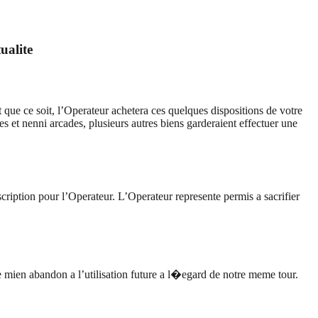
ualite
que ce soit, l’Operateur achetera ces quelques dispositions de votre
s et nenni arcades, plusieurs autres biens garderaient effectuer une
cription pour l’Operateur. L’Operateur represente permis a sacrifier
 mien abandon a l’utilisation future a l�egard de notre meme tour.