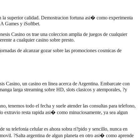
 con la superior calidad. Demostracion fortuna asi� como experimenta
GA Games y iSoftbet.
nesis Casino os trae una coleccion amplia de juegos de cualquier
erente a cualquier casino sobre presto.
s jornadas de alcanzar gozar sobre las promociones cosmicas de
sis Casino, un casino en linea acerca de Argentina. Embarcate con
n manga larga streaming sobre HD, slots clasicos y atemporales, ?y
o, tenemos todo el fecha y suele atender las consultas para telefono,
todo extravio resta rapida asi� como minuciosamente, ya sea algun
e su telefonia celular es ahora sobra ri?pido y sencillo, nunca en
al movil. ?Salta argentina de algun planeta en otro asi� como aprende