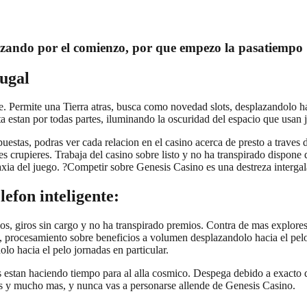
ezando por el comienzo, por que empezo la pasatiempo
tugal
. Permite una Tierra atras, busca como novedad slots, desplazandolo haci
ta estan por todas partes, iluminando la oscuridad del espacio que usan 
uestas, podras ver cada relacion en el casino acerca de presto a traves
s crupieres. Trabaja del casino sobre listo y no ha transpirado dispone 
laxia del juego. ?Competir sobre Genesis Casino es una destreza intergal
efon inteligente:
s, giros sin cargo y no ha transpirado premios. Contra de mas explore
 procesamiento sobre beneficios a volumen desplazandolo hacia el pelo
lo hacia el pelo jornadas en particular.
os estan haciendo tiempo para al alla cosmico. Despega debido a exacto 
s y mucho mas, y nunca vas a personarse allende de Genesis Casino.