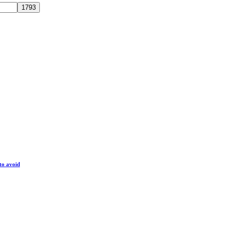
to avoid