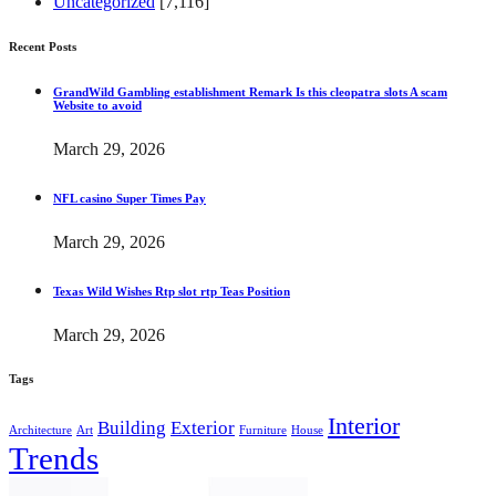
Uncategorized
[7,116]
Recent Posts
GrandWild Gambling establishment Remark Is this cleopatra slots A scam
Website to avoid
March 29, 2026
NFL casino Super Times Pay
March 29, 2026
Texas Wild Wishes Rtp slot rtp Teas Position
March 29, 2026
Tags
Interior
Building
Exterior
Architecture
Art
Furniture
House
Trends