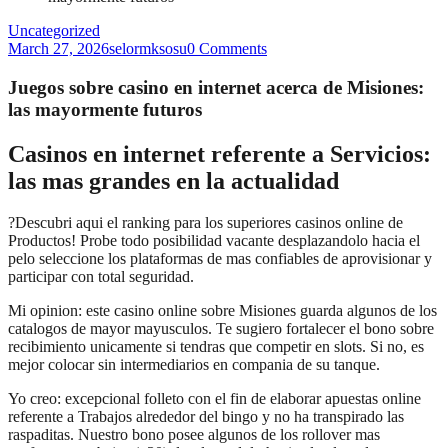
Uncategorized
March 27, 2026
selormksosu
0 Comments
Juegos sobre casino en internet acerca de Misiones:
las mayormente futuros
Casinos en internet referente a Servicios:
las mas grandes en la actualidad
?Descubri aqui el ranking para los superiores casinos online de
Productos! Probe todo posibilidad vacante desplazandolo hacia el
pelo seleccione los plataformas de mas confiables de aprovisionar y
participar con total seguridad.
Mi opinion: este casino online sobre Misiones guarda algunos de los
catalogos de mayor mayusculos. Te sugiero fortalecer el bono sobre
recibimiento unicamente si tendras que competir en slots. Si no, es
mejor colocar sin intermediarios en compania de su tanque.
Yo creo: excepcional folleto con el fin de elaborar apuestas online
referente a Trabajos alrededor del bingo y no ha transpirado las
raspaditas. Nuestro bono posee algunos de los rollover mas