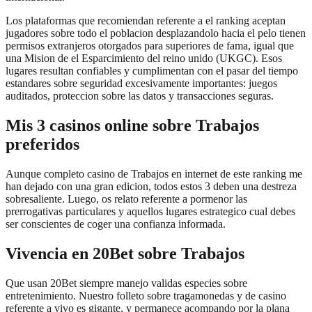
Los plataformas que recomiendan referente a el ranking aceptan
jugadores sobre todo el poblacion desplazandolo hacia el pelo tienen
permisos extranjeros otorgados para superiores de fama, igual que
una Mision de el Esparcimiento del reino unido (UKGC). Esos
lugares resultan confiables y cumplimentan con el pasar del tiempo
estandares sobre seguridad excesivamente importantes: juegos
auditados, proteccion sobre las datos y transacciones seguras.
Mis 3 casinos online sobre Trabajos
preferidos
Aunque completo casino de Trabajos en internet de este ranking me
han dejado con una gran edicion, todos estos 3 deben una destreza
sobresaliente. Luego, os relato referente a pormenor las
prerrogativas particulares y aquellos lugares estrategico cual debes
ser conscientes de coger una confianza informada.
Vivencia en 20Bet sobre Trabajos
Que usan 20Bet siempre manejo validas especies sobre
entretenimiento. Nuestro folleto sobre tragamonedas y de casino
referente a vivo es gigante, y permanece acompando por la plana