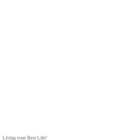
Living your Best Life!