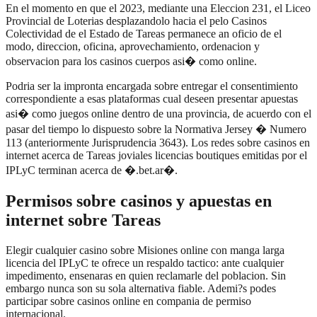
En el momento en que el 2023, mediante una Eleccion 231, el Liceo
Provincial de Loterias desplazandolo hacia el pelo Casinos
Colectividad de el Estado de Tareas permanece an oficio de el
modo, direccion, oficina, aprovechamiento, ordenacion y
observacion para los casinos cuerpos asi� como online.
Podria ser la impronta encargada sobre entregar el consentimiento
correspondiente a esas plataformas cual deseen presentar apuestas
asi� como juegos online dentro de una provincia, de acuerdo con el
pasar del tiempo lo dispuesto sobre la Normativa Jersey � Numero
113 (anteriormente Jurisprudencia 3643). Los redes sobre casinos en
internet acerca de Tareas joviales licencias boutiques emitidas por el
IPLyC terminan acerca de �.bet.ar�.
Permisos sobre casinos y apuestas en
internet sobre Tareas
Elegir cualquier casino sobre Misiones online con manga larga
licencia del IPLyC te ofrece un respaldo tactico: ante cualquier
impedimento, ensenaras en quien reclamarle del poblacion. Sin
embargo nunca son su sola alternativa fiable. Ademi?s podes
participar sobre casinos online en compania de permiso
internacional.