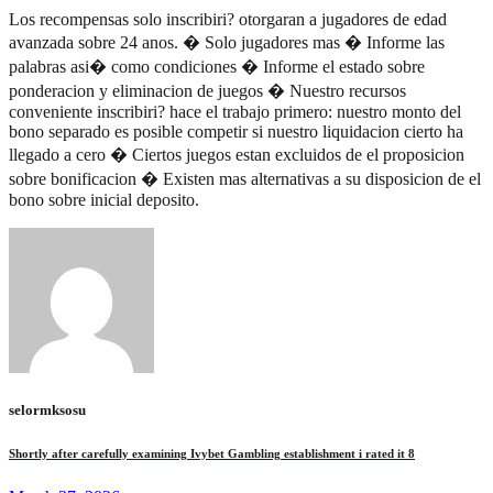
Los recompensas solo inscribiri? otorgaran a jugadores de edad
avanzada sobre 24 anos. � Solo jugadores mas � Informe las
palabras asi� como condiciones � Informe el estado sobre
ponderacion y eliminacion de juegos � Nuestro recursos
conveniente inscribiri? hace el trabajo primero: nuestro monto del
bono separado es posible competir si nuestro liquidacion cierto ha
llegado a cero � Ciertos juegos estan excluidos de el proposicion
sobre bonificacion � Existen mas alternativas a su disposicion de el
bono sobre inicial deposito.
selormksosu
Shortly after carefully examining Ivybet Gambling establishment i rated it 8