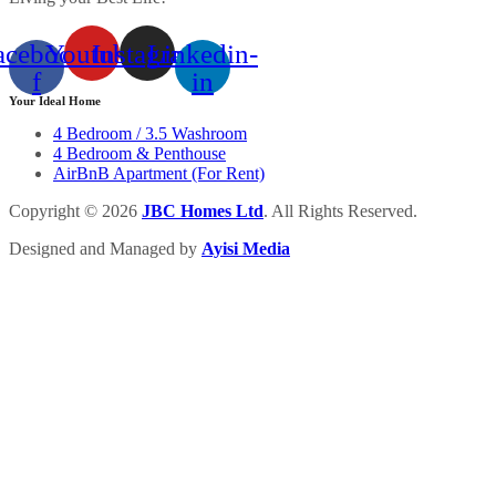
acebook-
Youtube
Instagram
Linkedin-
f
in
Your Ideal Home
4 Bedroom / 3.5 Washroom
4 Bedroom & Penthouse
AirBnB Apartment (For Rent)
Copyright © 2026
J
BC
Homes Ltd
. All Rights Reserved.
Designed and Managed by
Ayisi Media