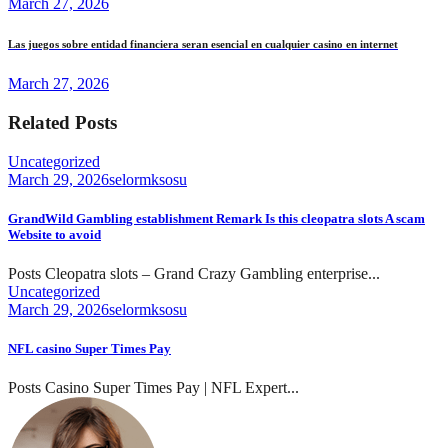
March 27, 2026
Las juegos sobre entidad financiera seran esencial en cualquier casino en internet
March 27, 2026
Related Posts
Uncategorized
March 29, 2026
selormksosu
GrandWild Gambling establishment Remark Is this cleopatra slots A scam
Website to avoid
Posts Cleopatra slots – Grand Crazy Gambling enterprise...
Uncategorized
March 29, 2026
selormksosu
NFL casino Super Times Pay
Posts Casino Super Times Pay | NFL Expert...