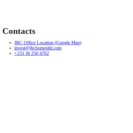
Contacts
JBC Office Location (Google Map)
invest@jbchomesltd.com
+233 30 250 4762