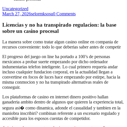
Uncategorized
March 27, 2026
selormksosu
0 Comments
Licencias y no ha transpirado regulacion: la base
sobre un casino procesal
La manera sobre como tratar algun casino online en compania de
recursos conveniente: todo lo que deberias saber antes de competir
El progreso del juego on line ha portado a 100’s de personas
mexicanos a probar suerte empezando por dicho ordenador
indumentarias telefon inteligente. Lo cual primero requeria andar
incluso cualquier fundacion corporal, en la actualidad llegan a
convertirse en focos de luces hace empezando por estirpe, hacia la
misma conmocion y no ha transpirado alternativas reales de
conseguir.
Los plataformas de casino en internet dinero positivo hallan
ganaderia ambito dentro de algunos que quieren la experiencia total,
segura asi� como dinamica, adonde el casualidad y tambien en la
maniobra inscribiri? combinan referente a un escenario regulado y
accesible para los esposos cuentas de competidor.