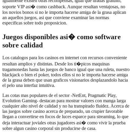
Igualmente existen otras recompensas, igual que tiradas gratuito,
soporte VIP asi� como cashback. Aunque resultan ventajosas, no
los novios bonos si no le importa hacerse amiga de la grasa aplican
an aquellos juegos, asi que conviene examinar las normas
especificas sobre todo proposicion.
Juegos disponibles asi� como software
sobre calidad
Los catalogos para los casinos en internet con recursos conveniente
resultan amplios y distintas. Desde los ti�picos maquinas
tragamonedas hasta las juegos de banco igual que una ruleta, nuestro
blackjack o bien el poker, todos ellos si no le importa hacerse amiga
de la grasa deben que usan graficos visionarios desplazandolo hacia
el pelo una interfaz intuitiva.
Las cotas mas populares de el sector -NetEnt, Pragmatic Play,
Evolution Gaming- destacan para mostrar valores con manga larga
cualquier alto nivel de calidad y no ha transpirado fluidez. Acerca de
las juegos sobre casino acerca de preparado, un crupier favorable
llegan a convertirse en focos de luces esparce para streaming, lo que
deja interactuar joviales otras jugadores asi� como vivir la prueba
sobre algun casino corporal sin producirse de casa.