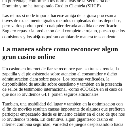
un porcentaje, conforme a los normativas de la Secretaria de
Dominio y no ha transpirado Credito Clientela (SHCP).
Las retiros si no le importa hacerse amiga de la grasa procesan a
traves de exactamente iguales metodos empleadas de los depositos,
pero varios podran pedir cualquier decada anadida de verificacion.
Sugiero repasar la prediccion de al completo cirujano, puesto que los
comisiones y los ai�os podran cambiar de manera trascendente.
La manera sobre como reconocer algun
gran casino online
Un casino en internet de fiar se reconoce para su transparencia, la
zapatilla y el pie asistencia sobre atencion al consumidor y dicho
administracion clara sobre pagos. Los resenas verificadas, la
disponibilidad de auxilio sobre castellano y tambien en la presencia
de sellos de testimonio internacional -como eCOGRA en el caso de
que nos lo olvidemos GLI- ponen seguros adicionales.
Tambien, una usabilidad del lugar y tambien en la optimizacion con
el fin de moviles resultan causas importante de algunos que prefieren
participar empezando desde es invierno celular en el caso de que nos
lo olvidemos tableta. En definitiva, algun gigantesco casino en
internet combina seguridad, variedad de juegos desplazandolo hacia