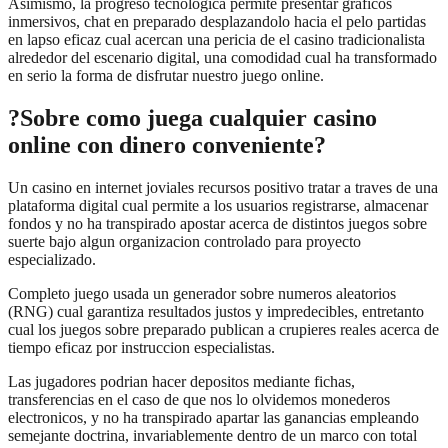
Asimismo, la progreso tecnologica permite presentar graficos
inmersivos, chat en preparado desplazandolo hacia el pelo partidas
en lapso eficaz cual acercan una pericia de el casino tradicionalista
alrededor del escenario digital, una comodidad cual ha transformado
en serio la forma de disfrutar nuestro juego online.
?Sobre como juega cualquier casino
online con dinero conveniente?
Un casino en internet joviales recursos positivo tratar a traves de una
plataforma digital cual permite a los usuarios registrarse, almacenar
fondos y no ha transpirado apostar acerca de distintos juegos sobre
suerte bajo algun organizacion controlado para proyecto
especializado.
Completo juego usada un generador sobre numeros aleatorios
(RNG) cual garantiza resultados justos y impredecibles, entretanto
cual los juegos sobre preparado publican a crupieres reales acerca de
tiempo eficaz por instruccion especialistas.
Las jugadores podrian hacer depositos mediante fichas,
transferencias en el caso de que nos lo olvidemos monederos
electronicos, y no ha transpirado apartar las ganancias empleando
semejante doctrina, invariablemente dentro de un marco con total