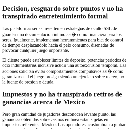
Decision, resguardo sobre puntos y no ha
transpirado entretenimiento formal
Las plataformas serias invierten en estrategias de oculto SSL de
guardar una documentacion intimo asi� como financiera para los
seres. Igualmente, implementan herrammientas para bici de control
de tiempo desplazandolo hacia el pelo consumo, disenadas de
provocar cualquier juego importante.
El cliente puede establecer limites de deposito, potenciar periodos de
ocio indumentarias inclusive acudir una autoexclusion temporal. Las
acciones solicitan evitar comportamientos compulsivos asi� como
garantizar cual el juego prosiga siendo un ejercicio sobre recreo, no
la fuente de presion o deuda.
Impuestos y no ha transpirado retiros de
ganancias acerca de Mexico
Pero gran cantidad de jugadores desconocen levante punto, las
ganancias obtenidas sobre casinos en linea estan sujetas en
impuestos referente a Mexico. Las operadores acostumbran a grabar