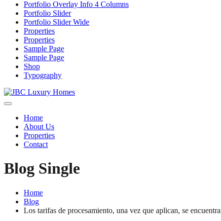
Portfolio Overlay Info 4 Columns
Portfolio Slider
Portfolio Slider Wide
Properties
Properties
Sample Page
Sample Page
Shop
Typography
Home
About Us
Properties
Contact
Blog Single
Home
Blog
Los tarifas de procesamiento, una vez que aplican, se encuentr