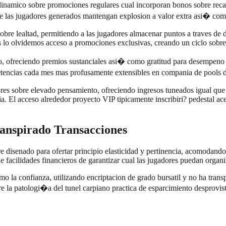
 dinamico sobre promociones regulares cual incorporan bonos sobre re
e las jugadores generados mantengan explosion a valor extra asi� com
obre lealtad, permitiendo a las jugadores almacenar puntos a traves de 
os lo olvidemos acceso a promociones exclusivas, creando un ciclo sobr
, ofreciendo premios sustanciales asi� como gratitud para desempeno p
encias cada mes mas profusamente extensibles en compania de pools de
res sobre elevado pensamiento, ofreciendo ingresos tuneados igual que l
ia. El acceso alrededor proyecto VIP tipicamente inscribiri? pedestal a
ranspirado Transacciones
 disenado para ofertar principio elasticidad y pertinencia, acomodando 
facilidades financieros de garantizar cual las jugadores puedan organi
mo la confianza, utilizando encriptacion de grado bursatil y no ha tran
bre la patologi�a del tunel carpiano practica de esparcimiento desprovis