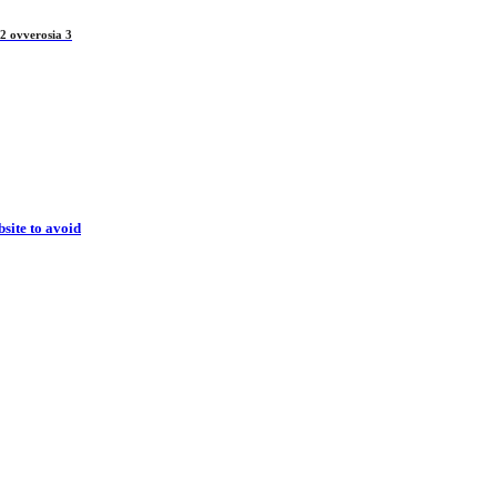
2 ovverosia 3
site to avoid