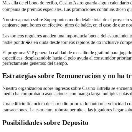
Mas alla de el bono de recibo, Casino Astro guarda algun calendario
compania de premios especiales. Las promociones continuas dicen qu
Nuestro aparato sobre Superpuntos modo detalle total de el proyecto s
canjearse para bonos en efectivo, giros de balde, en el caso de que n
Las torneos regulares anaden una importancia buena del esparcimiento
nadie pondri�a en duda desde torneos rapidos de do inclusive compet
El programa VIP genera la calidad de mas alto de gratitud para jugado
especificas, desplazandolo hacia el pelo ayuda al consumidor prioritar
perfectamente generoso del tiempo.
Estrategias sobre Remuneracion y no ha t
Nuestro organizacion sobre ingresos sobre Casino Estrella se encuentre
medio ha comprobado asociaciones con manga larga multiples cotas de 
Una edificio financiera de su medio prioriza lo tanto una velocidad co
transacciones. La estructura robusta permite a las jugadores llegar so
Posibilidades sobre Deposito