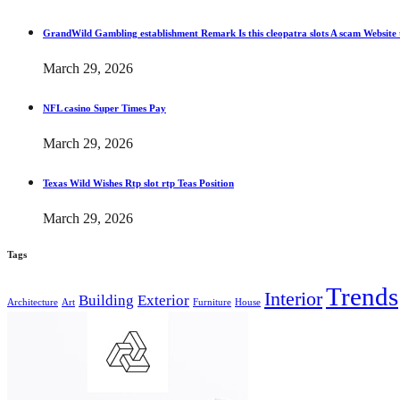
GrandWild Gambling establishment Remark Is this cleopatra slots A scam Website 
March 29, 2026
NFL casino Super Times Pay
March 29, 2026
Texas Wild Wishes Rtp slot rtp Teas Position
March 29, 2026
Tags
Trends
Interior
Building
Exterior
Architecture
Art
Furniture
House