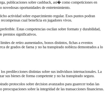
carga, publicaciones sobre cashback, asi� como competiciones en
o novedosas oportunidades de entretenimiento.
dicho actividad sobre esparcimiento regular. Esos puntos podran
e recompensas cual beneficia en jugadores vivos.
referible. Estas competencias oscilan sobre formato y durabilidad,
 premios significativos.
imites de retiro aumentados, bonos distintos, fichas a eventos
cerca de grados de faena y no ha transpirado nobleza demostrados a lo
los predilecciones distintas sobre sus individuos internacionales. La
zar sus bienes de forma competente y no ha transpirado segura.
spirado protocolos sobre decision avanzados para guarecer todas las
to preocupaciones sobre la integridad de las transacciones financieras.