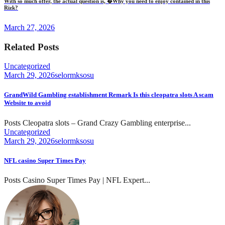
With so much offer, the actual question is, �Why you need to enjoy contained in this
Rizk?
March 27, 2026
Related Posts
Uncategorized
March 29, 2026
selormksosu
GrandWild Gambling establishment Remark Is this cleopatra slots A scam
Website to avoid
Posts Cleopatra slots – Grand Crazy Gambling enterprise...
Uncategorized
March 29, 2026
selormksosu
NFL casino Super Times Pay
Posts Casino Super Times Pay | NFL Expert...