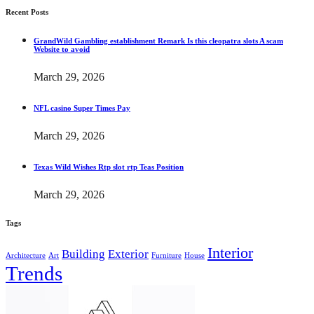
Recent Posts
GrandWild Gambling establishment Remark Is this cleopatra slots A scam
Website to avoid
March 29, 2026
NFL casino Super Times Pay
March 29, 2026
Texas Wild Wishes Rtp slot rtp Teas Position
March 29, 2026
Tags
Interior
Building
Exterior
Architecture
Art
Furniture
House
Trends