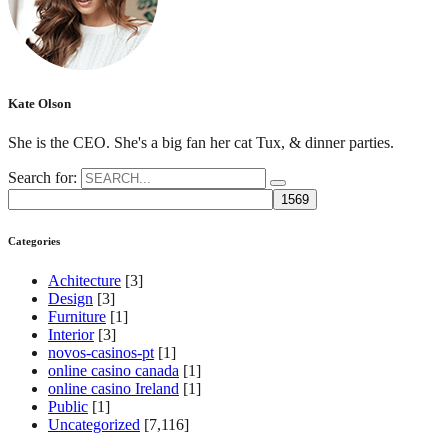
Kate Olson
She is the CEO. She's a big fan her cat Tux, & dinner parties.
Search for:
Categories
Achitecture
[3]
Design
[3]
Furniture
[1]
Interior
[3]
novos-casinos-pt
[1]
online casino canada
[1]
online casino Ireland
[1]
Public
[1]
Uncategorized
[7,116]