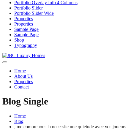
Portfolio Overlay Info 4 Columns
Portfolio Slider
Portfolio Slider Wide
Properties
Properties
Sample Page
Sample Page
Shop
Typography
Home
About Us
Properties
Contact
Blog Single
Home
Blog
, me comprenons la necessite une quietude avec vos joueurs