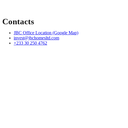
Contacts
JBC Office Location (Google Map)
invest@jbchomesltd.com
+233 30 250 4762