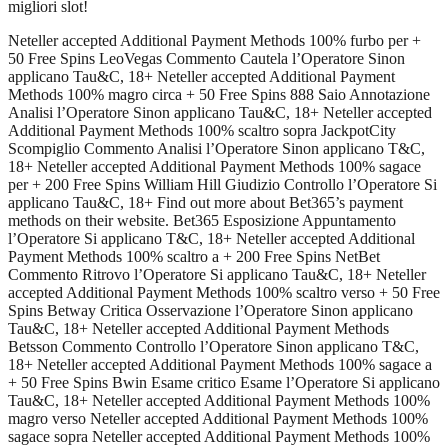
migliori slot!
Neteller accepted Additional Payment Methods 100% furbo per +
50 Free Spins LeoVegas Commento Cautela l’Operatore Sinon
applicano Tau&C, 18+ Neteller accepted Additional Payment
Methods 100% magro circa + 50 Free Spins 888 Saio Annotazione
Analisi l’Operatore Sinon applicano Tau&C, 18+ Neteller accepted
Additional Payment Methods 100% scaltro sopra JackpotCity
Scompiglio Commento Analisi l’Operatore Sinon applicano T&C,
18+ Neteller accepted Additional Payment Methods 100% sagace
per + 200 Free Spins William Hill Giudizio Controllo l’Operatore Si
applicano Tau&C, 18+ Find out more about Bet365’s payment
methods on their website. Bet365 Esposizione Appuntamento
l’Operatore Si applicano T&C, 18+ Neteller accepted Additional
Payment Methods 100% scaltro a + 200 Free Spins NetBet
Commento Ritrovo l’Operatore Si applicano Tau&C, 18+ Neteller
accepted Additional Payment Methods 100% scaltro verso + 50 Free
Spins Betway Critica Osservazione l’Operatore Sinon applicano
Tau&C, 18+ Neteller accepted Additional Payment Methods
Betsson Commento Controllo l’Operatore Sinon applicano T&C,
18+ Neteller accepted Additional Payment Methods 100% sagace a
+ 50 Free Spins Bwin Esame critico Esame l’Operatore Si applicano
Tau&C, 18+ Neteller accepted Additional Payment Methods 100%
magro verso Neteller accepted Additional Payment Methods 100%
sagace sopra Neteller accepted Additional Payment Methods 100%