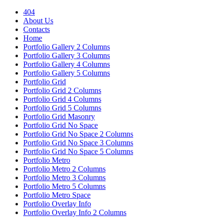
404
About Us
Contacts
Home
Portfolio Gallery 2 Columns
Portfolio Gallery 3 Columns
Portfolio Gallery 4 Columns
Portfolio Gallery 5 Columns
Portfolio Grid
Portfolio Grid 2 Columns
Portfolio Grid 4 Columns
Portfolio Grid 5 Columns
Portfolio Grid Masonry
Portfolio Grid No Space
Portfolio Grid No Space 2 Columns
Portfolio Grid No Space 3 Columns
Portfolio Grid No Space 5 Columns
Portfolio Metro
Portfolio Metro 2 Columns
Portfolio Metro 3 Columns
Portfolio Metro 5 Columns
Portfolio Metro Space
Portfolio Overlay Info
Portfolio Overlay Info 2 Columns