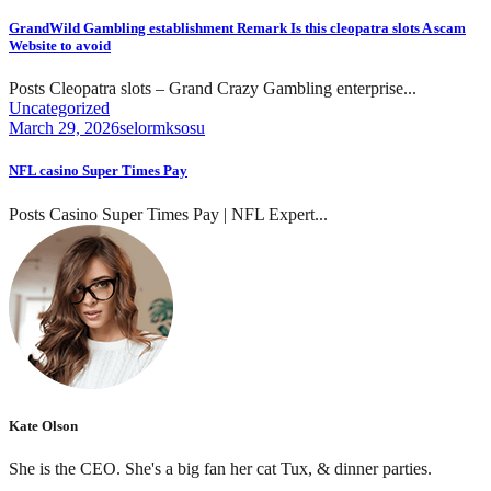
GrandWild Gambling establishment Remark Is this cleopatra slots A scam
Website to avoid
Posts Cleopatra slots – Grand Crazy Gambling enterprise...
Uncategorized
March 29, 2026
selormksosu
NFL casino Super Times Pay
Posts Casino Super Times Pay | NFL Expert...
Kate Olson
She is the CEO. She's a big fan her cat Tux, & dinner parties.