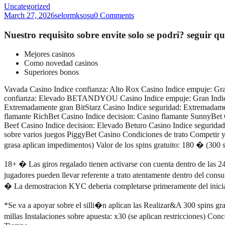
Uncategorized
March 27, 2026
selormksosu
0 Comments
Nuestro requisito sobre envite solo se podri? seguir q
Mejores casinos
Como novedad casinos
Superiores bonos
Vavada Casino Indice confianza: Alto Rox Casino Indice empuje: Gr
confianza: Elevado BETANDYOU Casino Indice empuje: Gran Indice se
Extremadamente gran BitStarz Casino Indice seguridad: Extremadamen
flamante RichBet Casino Indice decision: Casino flamante SunnyBet 
Beef Casino Indice decision: Elevado Beturo Casino Indice seguridad:
sobre varios juegos PiggyBet Casino Condiciones de trato Competir ya
grasa aplican impedimentos) Valor de los spins gratuito: 180 � (300 
18+ � Las giros regalado tienen activarse con cuenta dentro de las 
jugadores pueden llevar referente a trato atentamente dentro del con
� La demostracion KYC deberia completarse primeramente del inicia
*Se va a apoyar sobre el silli�n aplican las Realizar&A 300 spins gr
millas Instalaciones sobre apuesta: x30 (se aplican restricciones) Co