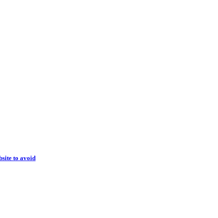
site to avoid