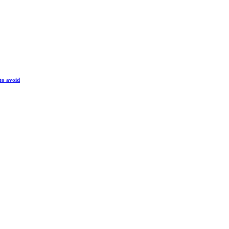
to avoid