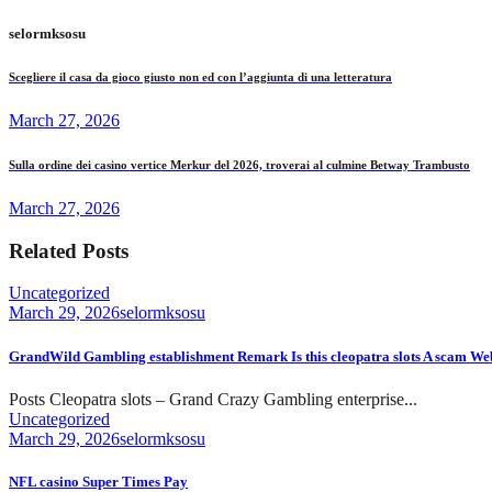
selormksosu
Scegliere il casa da gioco giusto non ed con l’aggiunta di una letteratura
March 27, 2026
Sulla ordine dei casino vertice Merkur del 2026, troverai al culmine Betway Trambusto
March 27, 2026
Related Posts
Uncategorized
March 29, 2026
selormksosu
GrandWild Gambling establishment Remark Is this cleopatra slots A scam Web
Posts Cleopatra slots – Grand Crazy Gambling enterprise...
Uncategorized
March 29, 2026
selormksosu
NFL casino Super Times Pay