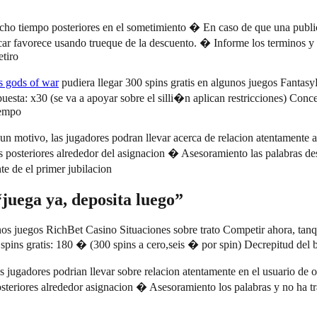
cho tiempo posteriores en el sometimiento � En caso de que una publici
 sacar favorece usando trueque de la descuento. � Informe los termino
etiro
s gods of war
pudiera llegar 300 spins gratis en algunos juegos FantasyB
a: x30 (se va a apoyar sobre el silli�n aplican restricciones) Concep
iempo
n motivo, las jugadores podran llevar acerca de relacion atentamente 
nes posteriores alrededor del asignacion � Asesoramiento las palabras d
 de el primer jubilacion
“juega ya, deposita luego”
unos juegos RichBet Casino Situaciones sobre trato Competir ahora, ta
spins gratis: 180 � (300 spins a cero,seis � por spin) Decrepitud del
jugadores podrian llevar sobre relacion atentamente en el usuario de ob
o posteriores alrededor asignacion � Asesoramiento los palabras y no 