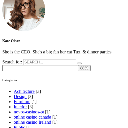
Kate Olson
She is the CEO. She's a big fan her cat Tux, & dinner parties.
Search for:
Categories
Achitecture
[3]
Design
[3]
Furniture
[1]
Interior
[3]
novos-casinos-pt
[1]
online casino canada
[1]
online casino Ireland
[1]
Public
[1]