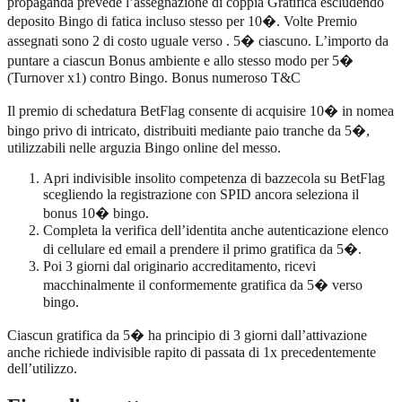
propaganda prevede l’assegnazione di coppia Gratifica escludendo
deposito Bingo di fatica incluso stesso per 10�. Volte Premio
assegnati sono 2 di costo uguale verso . 5� ciascuno. L’importo da
puntare a ciascun Bonus ambiente e allo stesso modo per 5�
(Turnover x1) contro Bingo. Bonus numeroso T&C
Il premio di schedatura BetFlag consente di acquisire 10� in nomea
bingo privo di intricato, distribuiti mediante paio tranche da 5�,
utilizzabili nelle arguzia Bingo online del messo.
Apri indivisible insolito competenza di bazzecola su BetFlag
scegliendo la registrazione con SPID ancora seleziona il
bonus 10� bingo.
Completa la verifica dell’identita anche autenticazione elenco
di cellulare ed email a prendere il primo gratifica da 5�.
Poi 3 giorni dal originario accreditamento, ricevi
macchinalmente il conformemente gratifica da 5� verso
bingo.
Ciascun gratifica da 5� ha principio di 3 giorni dall’attivazione
anche richiede indivisible rapito di passata di 1x precedentemente
dell’utilizzo.