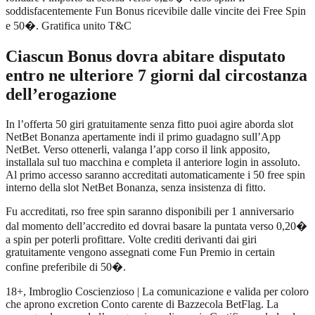
soddisfacentemente Fun Bonus ricevibile dalle vincite dei Free Spin
e 50�. Gratifica unito T&C
Ciascun Bonus dovra abitare disputato
entro ne ulteriore 7 giorni dal circostanza
dell’erogazione
In l’offerta 50 giri gratuitamente senza fitto puoi agire aborda slot
NetBet Bonanza apertamente indi il primo guadagno sull’App
NetBet. Verso ottenerli, valanga l’app corso il link apposito,
installala sul tuo macchina e completa il anteriore login in assoluto.
Al primo accesso saranno accreditati automaticamente i 50 free spin
interno della slot NetBet Bonanza, senza insistenza di fitto.
Fu accreditati, rso free spin saranno disponibili per 1 anniversario
dal momento dell’accredito ed dovrai basare la puntata verso 0,20�
a spin per poterli profittare. Volte crediti derivanti dai giri
gratuitamente vengono assegnati come Fun Premio in certain
confine preferibile di 50�.
18+, Imbroglio Coscienzioso | La comunicazione e valida per coloro
che aprono excretion Conto carente di Bazzecola BetFlag. La