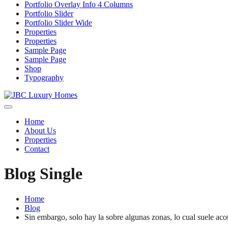
Portfolio Overlay Info 4 Columns
Portfolio Slider
Portfolio Slider Wide
Properties
Properties
Sample Page
Sample Page
Shop
Typography
Home
About Us
Properties
Contact
Blog Single
Home
Blog
Sin embargo, solo hay la sobre algunas zonas, lo cual suele aco