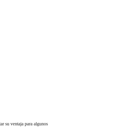
tar su ventaja para algunos