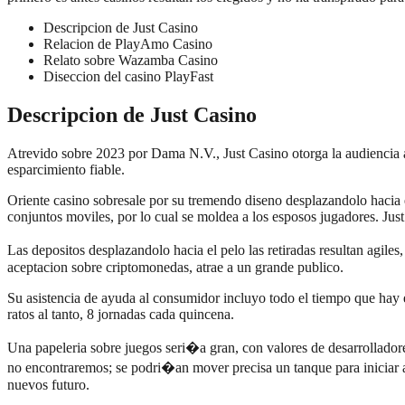
Descripcion de Just Casino
Relacion de PlayAmo Casino
Relato sobre Wazamba Casino
Diseccion del casino PlayFast
Descripcion de Just Casino
Atrevido sobre 2023 por Dama N.V., Just Casino otorga la audiencia a 
esparcimiento fiable.
Oriente casino sobresale por su tremendo diseno desplazandolo hacia el
conjuntos moviles, por lo cual se moldea a los esposos jugadores. Jus
Las depositos desplazandolo hacia el pelo las retiradas resultan agile
aceptacion sobre criptomonedas, atrae a un grande publico.
Su asistencia de ayuda al consumidor incluyo todo el tiempo que hay 
ratos al tanto, 8 jornadas cada quincena.
Una papeleria sobre juegos seri�a gran, con valores de desarrolladores
no encontraremos; se podri�an mover precisa un tanque para iniciar a 
nuevos futuro.