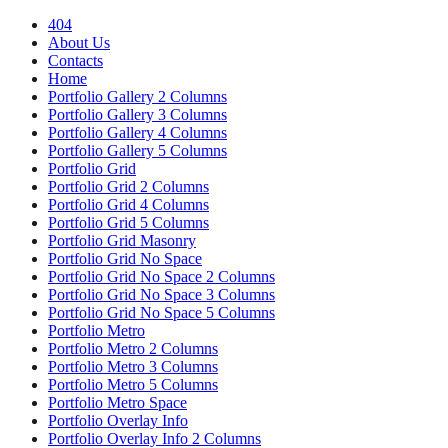
404
About Us
Contacts
Home
Portfolio Gallery 2 Columns
Portfolio Gallery 3 Columns
Portfolio Gallery 4 Columns
Portfolio Gallery 5 Columns
Portfolio Grid
Portfolio Grid 2 Columns
Portfolio Grid 4 Columns
Portfolio Grid 5 Columns
Portfolio Grid Masonry
Portfolio Grid No Space
Portfolio Grid No Space 2 Columns
Portfolio Grid No Space 3 Columns
Portfolio Grid No Space 5 Columns
Portfolio Metro
Portfolio Metro 2 Columns
Portfolio Metro 3 Columns
Portfolio Metro 5 Columns
Portfolio Metro Space
Portfolio Overlay Info
Portfolio Overlay Info 2 Columns