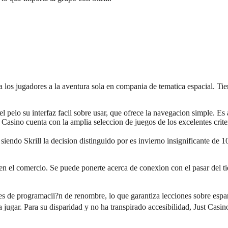
los jugadores a la aventura sola en compania de tematica espacial. Tie
 pelo su interfaz facil sobre usar, que ofrece la navegacion simple. Es
t Casino cuenta con la amplia seleccion de juegos de los excelentes crit
s, siendo Skrill la decision distinguido por es invierno insignificante
en el comercio. Se puede ponerte acerca de conexion con el pasar del t
 de programacii?n de renombre, lo que garantiza lecciones sobre esparci
jugar. Para su disparidad y no ha transpirado accesibilidad, Just Casin