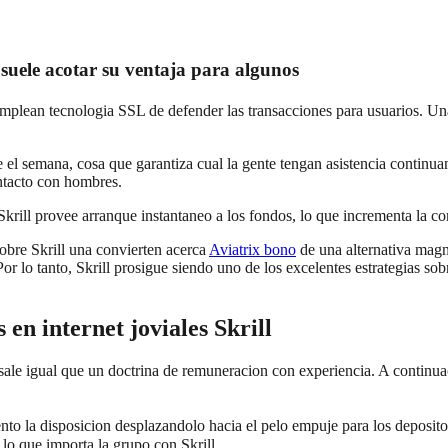
 suele acotar su ventaja para algunos
emplean tecnologia SSL de defender las transacciones para usuarios. Una
 de el semana, cosa que garantiza cual la gente tengan asistencia conti
ontacto con hombres.
krill provee arranque instantaneo a los fondos, lo que incrementa la c
obre Skrill una convierten acerca
Aviatrix bono
de una alternativa magni
or lo tanto, Skrill prosigue siendo uno de los excelentes estrategias s
n internet joviales Skrill
esale igual que un doctrina de remuneracion con experiencia. A continua
to la disposicion desplazandolo hacia el pelo empuje para los deposit
 lo que importa la grupo con Skrill.