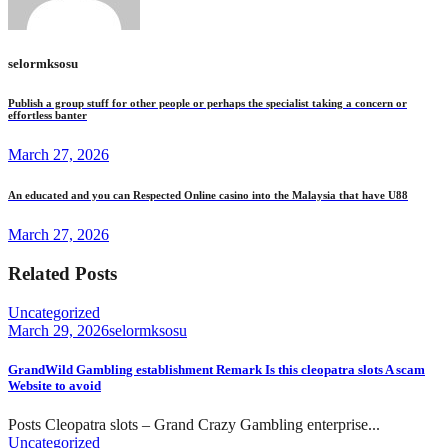
selormksosu
Publish a group stuff for other people or perhaps the specialist taking a concern or
effortless banter
March 27, 2026
An educated and you can Respected Online casino into the Malaysia that have U88
March 27, 2026
Related Posts
Uncategorized
March 29, 2026
selormksosu
GrandWild Gambling establishment Remark Is this cleopatra slots A scam
Website to avoid
Posts Cleopatra slots – Grand Crazy Gambling enterprise...
Uncategorized