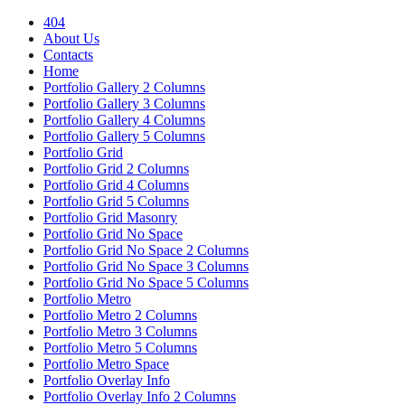
404
About Us
Contacts
Home
Portfolio Gallery 2 Columns
Portfolio Gallery 3 Columns
Portfolio Gallery 4 Columns
Portfolio Gallery 5 Columns
Portfolio Grid
Portfolio Grid 2 Columns
Portfolio Grid 4 Columns
Portfolio Grid 5 Columns
Portfolio Grid Masonry
Portfolio Grid No Space
Portfolio Grid No Space 2 Columns
Portfolio Grid No Space 3 Columns
Portfolio Grid No Space 5 Columns
Portfolio Metro
Portfolio Metro 2 Columns
Portfolio Metro 3 Columns
Portfolio Metro 5 Columns
Portfolio Metro Space
Portfolio Overlay Info
Portfolio Overlay Info 2 Columns