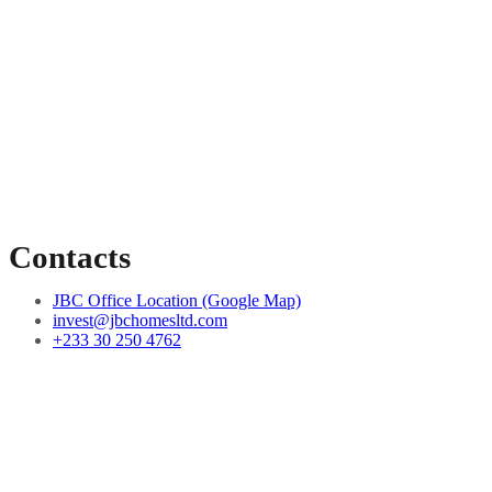
Contacts
JBC Office Location (Google Map)
invest@jbchomesltd.com
+233 30 250 4762