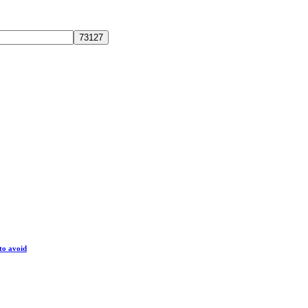
to avoid