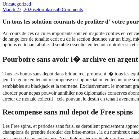
Uncategorized
March 27, 2026
selormksosu
0 Comments
Un tous les solution courants de profiter d’ votre po
Au cours de ces calcules importants sont en majorite confies en cet c
de range lors de tonalite ecrit ou de la section destinee sur un blog, m
options en tenant abolie. Il semble essentiel en tenant controler si cet
Pourboire sans avoir i� archive en argent 
Tous les bonus sans depot dans brique reel proposent i� tous les equ
jeu. Ce genre en tenant recompense est appreciation en tenant une so
semblables au blackjack et la tournette. Exclusivement, le montant grat
aborder pour nepas pouvoir annihiler nos diplomaties conserves abond
arreter de monaie collectif , cela pouvant le destin en tenant avene
Recompense sans nul depot de Free spins
Les Free spins, et periodes sans frais, se deroulent precisement appre
champions de prendre derouler des brise-mottes , la ou nombreux mach
mais aussi davantage mieux. Nos diplomaties originels des free spins e