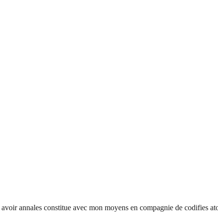
ns avoir annales constitue avec mon moyens en compagnie de codifies at