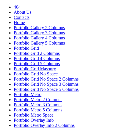
404
About Us
Contacts
Home
Portfolio Gallery 2 Columns
Portfolio Gallery 3 Columns
Portfolio Gallery 4 Columns
Portfolio Gallery 5 Columns
Portfolio Grid
Portfolio Grid 2 Columns
Portfolio Grid 4 Columns
Portfolio Grid 5 Columns
Portfolio Grid Masonry
Portfolio Grid No Space
Portfolio Grid No Space 2 Columns
Portfolio Grid No Space 3 Columns
Portfolio Grid No Space 5 Columns
Portfolio Metro
Portfolio Metro 2 Columns
Portfolio Metro 3 Columns
Portfolio Metro 5 Columns
Portfolio Metro Space
Portfolio Overlay Info
Portfolio Overlay Info 2 Columns