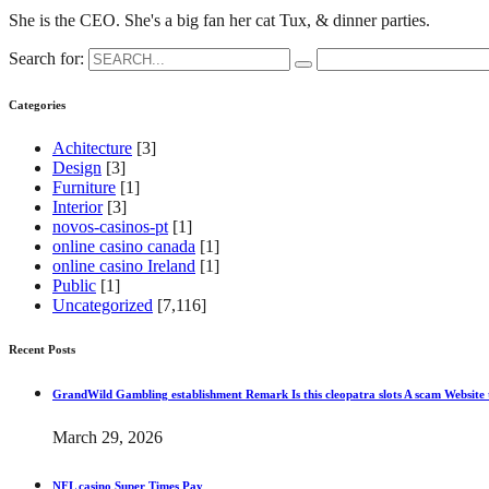
She is the CEO. She's a big fan her cat Tux, & dinner parties.
Search for:
Categories
Achitecture
[3]
Design
[3]
Furniture
[1]
Interior
[3]
novos-casinos-pt
[1]
online casino canada
[1]
online casino Ireland
[1]
Public
[1]
Uncategorized
[7,116]
Recent Posts
GrandWild Gambling establishment Remark Is this cleopatra slots A scam Website 
March 29, 2026
NFL casino Super Times Pay