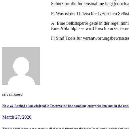
Schutz fur die Indienstnahme liegt jedoch
F: Was ist der Unterschied zwischen Selbs
A: Eine Selbstsperre gelte in der regel min
Eine Abkuhlphase wird forsch kurzer fer
F: Sind Tools fur verantwortungsbewusstes
selormksosu
How we Ranked a knowledgeable Towards the-line gambling enterprise Internet in the uni
March 27, 2026
That is a fine start, not a-start is all that it is therefore the extra cash simply carries on u