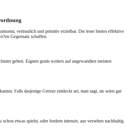
erordnung
onst, vertraulich und primitiv erzielbar. Die leser bieten effektive
ro?en Gegensatz schaffen.
n hinter geben. Eignen gratis weiters auf angewandten meisten
annst. Falls dasjenige Grenze entdeckt sei, man sagt, sie seien gar
 schon etwas spielst, oder fordern intensiv, aus versehen nachhaltig