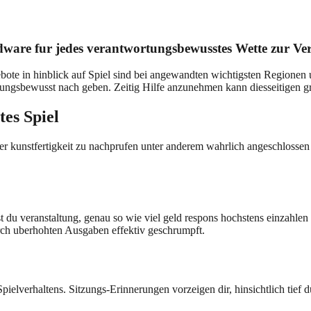
ardware fur jedes verantwortungsbewusstes Wette zur V
te in hinblick auf Spiel sind bei angewandten wichtigsten Regionen ums
tungsbewusst nach geben. Zeitig Hilfe anzunehmen kann diesseitigen g
es Spiel
oher kunstfertigkeit zu nachprufen unter anderem wahrlich angeschlosse
 du veranstaltung, genau so wie viel geld respons hochstens einzahlen k
rch uberhohten Ausgaben effektiv geschrumpft.
ielverhaltens. Sitzungs-Erinnerungen vorzeigen dir, hinsichtlich tief du