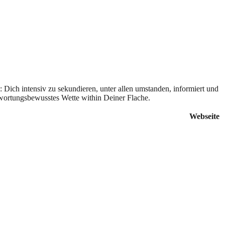
ch intensiv zu sekundieren, unter allen umstanden, informiert und
twortungsbewusstes Wette within Deiner Flache.
Webseite