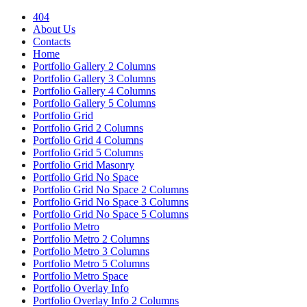
404
About Us
Contacts
Home
Portfolio Gallery 2 Columns
Portfolio Gallery 3 Columns
Portfolio Gallery 4 Columns
Portfolio Gallery 5 Columns
Portfolio Grid
Portfolio Grid 2 Columns
Portfolio Grid 4 Columns
Portfolio Grid 5 Columns
Portfolio Grid Masonry
Portfolio Grid No Space
Portfolio Grid No Space 2 Columns
Portfolio Grid No Space 3 Columns
Portfolio Grid No Space 5 Columns
Portfolio Metro
Portfolio Metro 2 Columns
Portfolio Metro 3 Columns
Portfolio Metro 5 Columns
Portfolio Metro Space
Portfolio Overlay Info
Portfolio Overlay Info 2 Columns